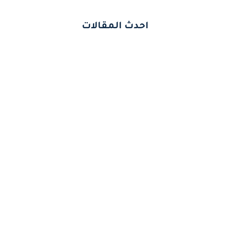
احدث المقالات
عازل حراري ومائي للاسطح -حماية شاملة
لأسطحك
شركة عزل فوم بمكة خصم يصل ل 30% مع
مجموعة التقوي للعوازل
افضل شركة عزل خزانات بمكة