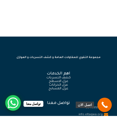
افضل شركة عزل خزانات بمكة
مجموعة التقوي للمقاولات العامة و كشف التسربات و العوازل
اهم الخدمات
كشف التسربات
عزل الاسطح
عزل الخزانات
عزل المسابح
تواصل معنا
تواصل معنا
اتصل الان
0540918774
info.eltaqwa.org