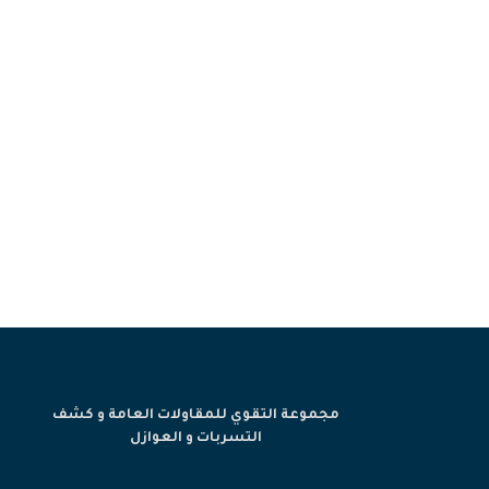
أفضل 
أفضل شركة كشف تسربات المياه بجدة (مجوعة التقوى) ت
عالية، 
مجموعة التقوي للمقاولات العامة و كشف
التسربات و العوازل