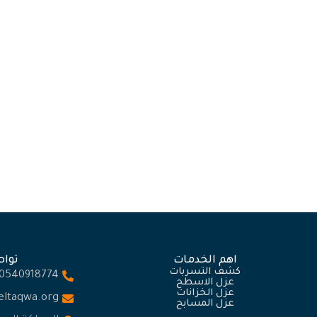
شركة كشف تسربات المياه بجدة
No Comments
يونيو 27, 2024
/
تميز بتوفير خدمات متقدمة تساعد في اكتشاف وتصحيح التسربات بدقة
مما يساهم في الحفاظ على الموارد المائية وتقليل تكاليف الصيانة على…
Read More
اهم الخدمات
توا
كشف التسربات
0540918774
عزل الاسطح
عزل الخزانات
.eltaqwa.org
عزل المسابح