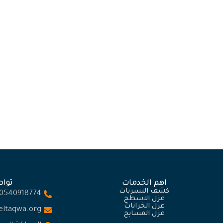
جدة
كشف تسربات المياه في جدة
/
No Comments
يونيو 28, 2024
/
مياه جدة
كشف تسربات المياه في جدة
Read More
Read M
اهم الخدمات
توا
كشف التسربات
0540918774
عزل الاسطح
عزل الخزانات
.eltaqwa.org
عزل المسابح