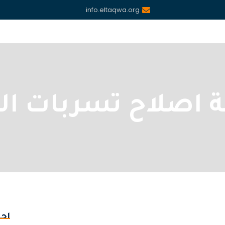
info.eltaqwa.org
 اصلاح تسربات الم
احد