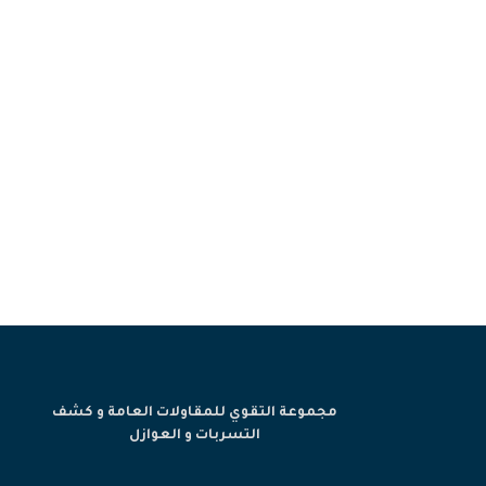
شركة كشف تسربات المياه 
No Comments
يونيو 28, 2024
شركة كشف تسربات ال
ore
مجموعة التقوي للمقاولات العامة و كشف
التسربات و العوازل