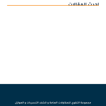
احدث المقالات
عازل حراري ومائي للاسطح -حماية شاملة لأسطحك
شركة عزل فوم بمكة خصم يصل ل 30% مع مجموعة
التقوي للعوازل
افضل شركة عزل خزانات بمكة
مجموعة التقوي للمقاولات العامة و كشف التسربات و العوازل