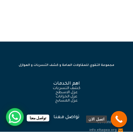
افضل شركة عزل خزانات بمكة
مجموعة التقوي للمقاولات العامة و كشف التسربات و العوازل
اهم الخدمات
كشف التسربات
عزل الاسطح
عزل الخزانات
عزل المسابح
تواصل معنا
تواصل معنا
اتصل الان
0540918774
info.eltaqwa.org